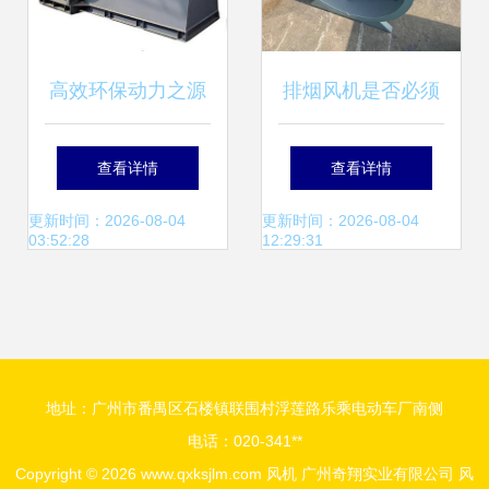
高效环保动力之源
排烟风机是否必须
全面解析Y9-38型
设置风机房？专业
查看详情
查看详情
废气除尘引风机的
解析与建议
更新时间：2026-08-04
更新时间：2026-08-04
03:52:28
12:29:31
优势与适用场景
地址：广州市番禺区石楼镇联围村浮莲路乐乘电动车厂南侧
电话：020-341**
Copyright © 2026
www.qxksjlm.com
风机
广州奇翔实业有限公司
风